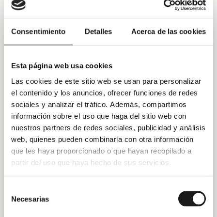
COMPRADOR el siguiente bien:
Descripción:
Consentimiento
Detalles
Acerca de las cookies
Esta página web usa cookies
Las cookies de este sitio web se usan para personalizar
Estado:
el contenido y los anuncios, ofrecer funciones de redes
sociales y analizar el tráfico. Además, compartimos
SEGUNDA. Precio.
El precio total de la compraventa se fija
información sobre el uso que haga del sitio web con
en
, que EL COMPRADOR abona en este
nuestros partners de redes sociales, publicidad y análisis
acto mediante
, sirviendo el presente
web, quienes pueden combinarla con otra información
contrato como carta de pago.
que les haya proporcionado o que hayan recopilado a
partir del uso que haya hecho de sus servicios.
TERCERA. Entrega.
En este acto se procede a la entrega
del bien al COMPRADOR, que lo recibe a su entera
Selección
satisfacción.
Necesarias
de
CUARTA. Manifestaciones del vendedor.
EL
consentimiento