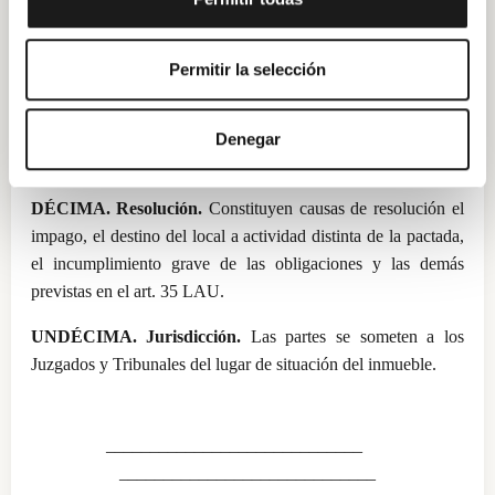
.
Permitir la selección
NOVENA. Cesión y subarriendo.
EL ARRENDATARIO
podrá ceder el contrato o subarrendar sin necesidad de
consentimiento, con el incremento legal de la renta del 10 % o
Denegar
20 %, conforme al art. 32 LAU.
DÉCIMA. Resolución.
Constituyen causas de resolución el
impago, el destino del local a actividad distinta de la pactada,
el incumplimiento grave de las obligaciones y las demás
previstas en el art. 35 LAU.
UNDÉCIMA. Jurisdicción.
Las partes se someten a los
Juzgados y Tribunales del lugar de situación del inmueble.
_____________________________
_____________________________