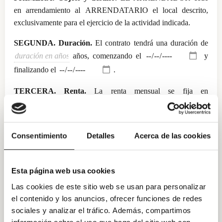
en arrendamiento al ARRENDATARIO el local descrito,
exclusivamente para el ejercicio de la actividad indicada.
SEGUNDA. Duración.
años, comenzando el
y
finalizando el
.
TERCERA. Renta.
, más el IVA correspondiente, pagadera por
mensualidades anticipadas dentro de los siete primeros días de
cada mes a la cuenta IBAN
.
Consentimiento
Detalles
Acerca de las cookies
CUARTA. Actualización.
Anualmente se aplicará la
actualización conforme al
.
Esta página web usa cookies
QUINTA. Fianza.
EL ARRENDATARIO entrega en este
Las cookies de este sitio web se usan para personalizar
acto
en concepto de fianza, conforme al art.
el contenido y los anuncios, ofrecer funciones de redes
36 LAU.
sociales y analizar el tráfico. Además, compartimos