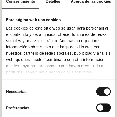
Consentimiento
Detalles
Acerca de las cookies
.
SEGUNDO. Cuantía.
El importe total adeudado, a fecha de
Esta página web usa cookies
hoy, asciende a
, sin perjuicio de los intereses
Las cookies de este sitio web se usan para personalizar
legales que se sigan devengando.
el contenido y los anuncios, ofrecer funciones de redes
sociales y analizar el tráfico. Además, compartimos
TERCERO. Vencimiento.
Dicha deuda se encuentra
información sobre el uso que haga del sitio web con
vencida y exigible desde el día
, sin que
nuestros partners de redes sociales, publicidad y análisis
haya sido satisfecha pese a los requerimientos previos
web, quienes pueden combinarla con otra información
efectuados.
que les haya proporcionado o que hayan recopilado a
partir del uso que haya hecho de sus servicios.
CUARTO. Requerimiento de pago.
Por todo lo anterior, le
requiero fehacientemente para que en el plazo improrrogable
Selección
de
días naturales desde la recepción del
Necesarias
de
presente burofax, proceda al abono de la cantidad indicada
consentimiento
mediante transferencia a la cuenta IBAN
.
Preferencias
QUINTO. Consecuencias del impago.
En caso de no