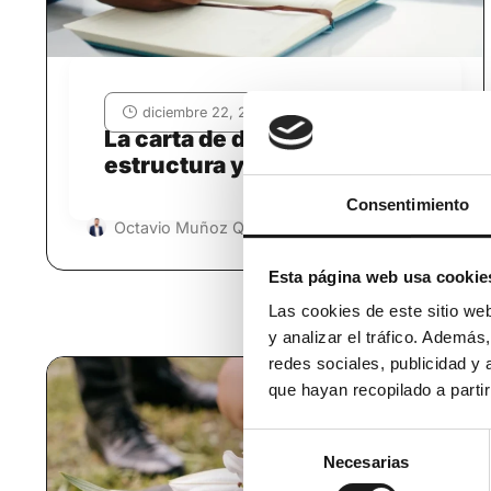
diciembre 22, 2025
La carta de despido: Tipos,
estructura y cómo actuar
Consentimiento
Leer más
Octavio Muñoz Quesada
Esta página web usa cookie
Las cookies de este sitio we
y analizar el tráfico. Ademá
redes sociales, publicidad y
que hayan recopilado a parti
Selección
Necesarias
de