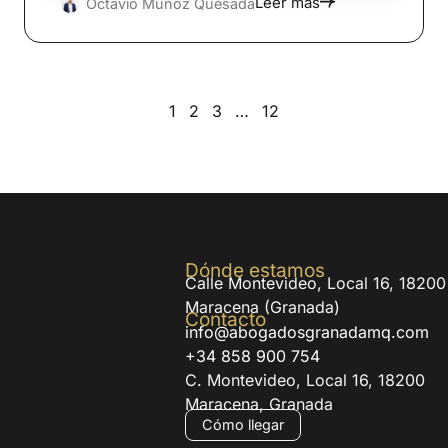
Leer más
Octavio Muñoz Quesada
1
2
3
…
12
Dónde estamos
Calle Montevideo, Local 16, 18200
Maracena (Granada)
Contacto
info@abogadosgranadamq.com
+34 858 900 754
C. Montevideo, Local 16, 18200
Maracena, Granada
Cómo llegar