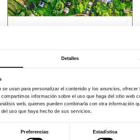
diciembre 15, 2025
Segregación de Fincas: Qué
es, requisitos y pasos a
seguir
Detalles
Leer más
Mercedes Muñoz Quesada
s
b se usan para personalizar el contenido y los anuncios, ofrecer
s, compartimos información sobre el uso que haga del sitio web 
 análisis web, quienes pueden combinarla con otra información q
r del uso que haya hecho de sus servicios.
Preferencias
Estadística