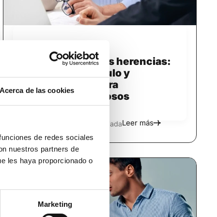
diciembre 8, 2025
La legítima en las herencias:
Derechos, Cálculo y
Reclamación para
Acerca de las cookies
Herederos Forzosos
Leer más
Mercedes Muñoz Quesada
 funciones de redes sociales
con nuestros partners de
ue les haya proporcionado o
Marketing