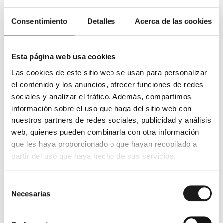
despido?
Consentimiento
Detalles
Acerca de las cookies
Sí, firma siempre.
Negarse a firmar no impide el
despido; la empresa simplemente buscará dos
Esta página web usa cookies
testigos para acreditar que te negaste y te
quedarás sin copia del documento, lo que te
Las cookies de este sitio web se usan para personalizar
genera indefensión.
el contenido y los anuncios, ofrecer funciones de redes
El «Truco» del «
No Conforme
«.
Firmar no
sociales y analizar el tráfico. Además, compartimos
significa que estés de acuerdo con el despido,
información sobre el uso que haga del sitio web con
solo que has recibido el papel. Sin embargo, para
nuestros partners de redes sociales, publicidad y análisis
mayor seguridad, se recomienda escribir
«No
web, quienes pueden combinarla con otra información
Conforme»
junto a tu firma y la fecha real del día
que les haya proporcionado o que hayan recopilado a
en que te lo entregan.
partir del uso que haya hecho de sus servicios.
Revisa la fecha
Selección
Asegúrate de que la fecha de la
carta coincide con el
Necesarias
de
día actual
. Si la carta tiene una fecha anterior, escribe tú
consentimiento
mismo la fecha real al firmar.