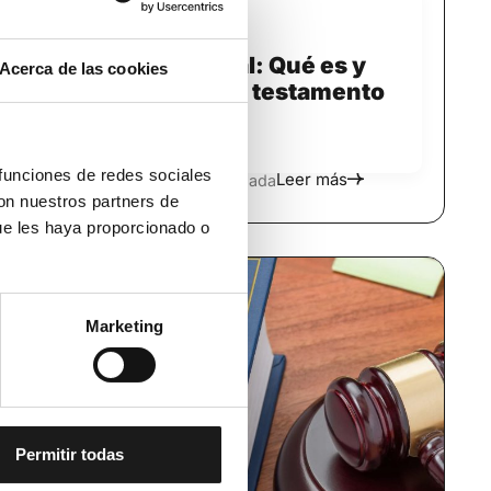
abril 19, 2023
Testamento vital: Qué es y
Acerca de las cookies
cómo se hace el testamento
vital
 funciones de redes sociales
Leer más
Mercedes Muñoz Quesada
con nuestros partners de
ue les haya proporcionado o
Marketing
Permitir todas