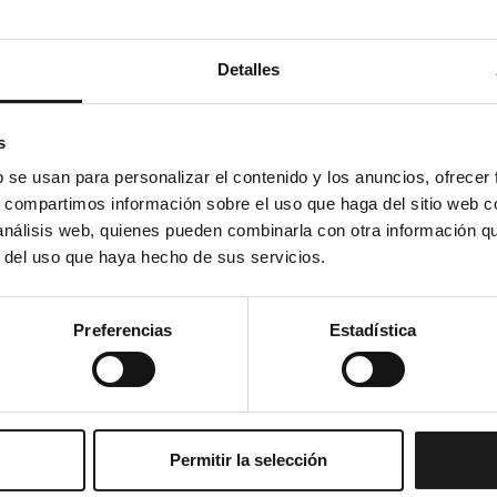
abril 19, 2023
Herencia con separación de
Detalles
bienes y los derechos para
el cónyuge viudo
s
b se usan para personalizar el contenido y los anuncios, ofrecer
Leer más
Mercedes Muñoz Quesada
s, compartimos información sobre el uso que haga del sitio web 
 análisis web, quienes pueden combinarla con otra información q
r del uso que haya hecho de sus servicios.
Preferencias
Estadística
Permitir la selección