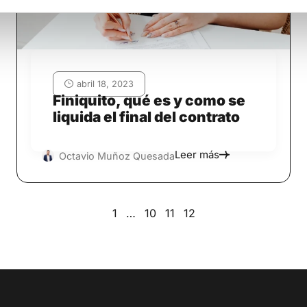
abril 18, 2023
Finiquito, qué es y como se
liquida el final del contrato
Leer más
Octavio Muñoz Quesada
1
…
10
11
12