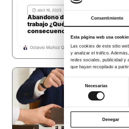
abril 19, 2023
Abandono del puesto de
Consentimiento
trabajo ¿Qué es y qué
consecuencias tiene?
Esta página web usa cookie
Las cookies de este sitio we
Leer más
Octavio Muñoz Quesada
y analizar el tráfico. Ademá
redes sociales, publicidad y
que hayan recopilado a parti
Selección
Necesarias
de
consentimiento
Denegar