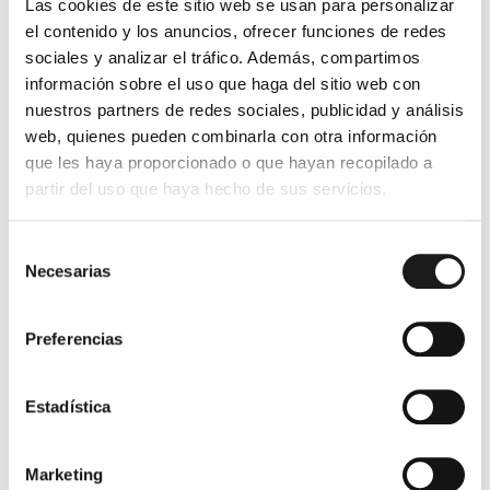
Las cookies de este sitio web se usan para personalizar
Cruzar la calle en rojo:
Un peatón cruza un
el contenido y los anuncios, ofrecer funciones de redes
semáforo en rojo, lo que obliga a un conductor a
sociales y analizar el tráfico. Además, compartimos
frenar de manera brusca para evitar atropellarlo.
información sobre el uso que haga del sitio web con
Sin embargo, otro vehículo no consigue detenerse
nuestros partners de redes sociales, publicidad y análisis
a tiempo y colisiona con el coche que frenó. En
web, quienes pueden combinarla con otra información
este caso, el peatón sería el responsable de haber
que les haya proporcionado o que hayan recopilado a
causado el accidente.
partir del uso que haya hecho de sus servicios.
Caminar fuera del paso peatonal:
Si un peatón
cruza por una zona no habilitada, sin mirar el
Selección
tráfico, y provoca que un vehículo deba desviarse
Necesarias
de
para evitar atropellarlo, causando un accidente,
consentimiento
también podría ser considerado culpable.
Preferencias
Accidentes Mortales Causados
por Peatones
Estadística
Cuando un peatón causa un accidente que resulta en la
muerte de una persona, las consecuencias legales son
Marketing