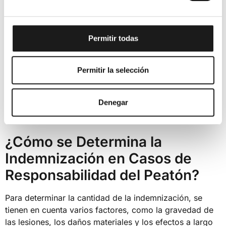
mucho más severas. En estos casos, el peatón puede
ser acusado de homicidio imprudente o negligente, y
enfrentarse a penas de prisión. En España, el homicidio
por imprudencia grave puede conllevar una pena de
Permitir todas
hasta 4 años de cárcel.
Permitir la selección
Además de las posibles consecuencias penales, el
peatón responsable puede verse obligado a indemnizar
a los familiares de la víctima por los daños sufridos, lo
Denegar
que incluye gastos funerarios, pérdida de ingresos y
compensaciones por el sufrimiento emocional.
¿Cómo se Determina la
Indemnización en Casos de
Responsabilidad del Peatón?
Para determinar la cantidad de la indemnización, se
tienen en cuenta varios factores, como la gravedad de
las lesiones, los daños materiales y los efectos a largo