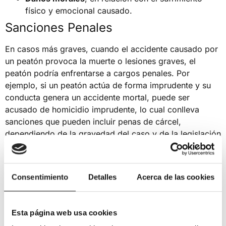
físico y emocional causado.
Sanciones Penales
En casos más graves, cuando el accidente causado por
un peatón provoca la muerte o lesiones graves, el
peatón podría enfrentarse a cargos penales. Por
ejemplo, si un peatón actúa de forma imprudente y su
conducta genera un accidente mortal, puede ser
acusado de homicidio imprudente, lo cual conlleva
sanciones que pueden incluir penas de cárcel,
dependiendo de la gravedad del caso y de la legislación
vigente.
Ejemplos de Accidentes
Consentimiento
Detalles
Acerca de las cookies
Provocados por Peatones
Veamos algunos ejemplos de cómo un peatón puede
Esta página web usa cookies
provocar un accidente de tráfico: