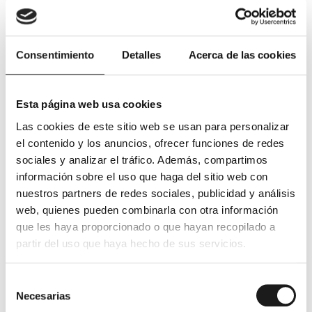
superen el valor de los activos heredados, puedes optar
por aceptar la herencia a beneficio de inventario. Este
derecho, estipulado en el artículo 1010 del Código Civil,
permite
aceptar la herencia sin que tu patrimonio
Consentimiento
Detalles
Acerca de las cookies
personal se vea afectado por las deudas del fallecido
,
siempre y cuando el valor de las deudas sea superior al
de los bienes activos.
Esta página web usa cookies
¿Cómo Saber Si una Herencia
Las cookies de este sitio web se usan para personalizar
el contenido y los anuncios, ofrecer funciones de redes
Tiene Deudas?
sociales y analizar el tráfico. Además, compartimos
información sobre el uso que haga del sitio web con
Si tienes dudas sobre las deudas del fallecido, la opción
nuestros partners de redes sociales, publicidad y análisis
más prudente puede ser rechazar la herencia para evitar
web, quienes pueden combinarla con otra información
posibles perjuicios financieros. Además, buscar la
que les haya proporcionado o que hayan recopilado a
ayuda de un abogado especializado en Derecho de
partir del uso que haya hecho de sus servicios.
Familia es muy recomendable.
Un profesional en la materia podrá ofrecerte
Selección
Necesarias
asesoramiento detallado durante el proceso de
de