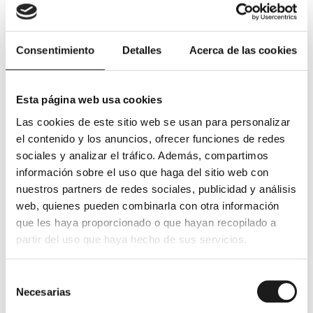
ninguna comunicación al respecto a la Administración.
Cuidado con el exceso de
Consentimiento
Detalles
Acerca de las cookies
adjudicación
A pesar del tratamiento fiscal favorable que tiene la
Esta página web usa cookies
liquidación de la sociedad de gananciales, hay un
Las cookies de este sitio web se usan para personalizar
aspecto crucial que debes considerar detenidamente.
el contenido y los anuncios, ofrecer funciones de redes
sociales y analizar el tráfico. Además, compartimos
Es imprescindible que los dos lotes en los que se divida
información sobre el uso que haga del sitio web con
la sociedad sean idénticos en valor.
nuestros partners de redes sociales, publicidad y análisis
La sociedad conyugal surge de la división equitativa del
web, quienes pueden combinarla con otra información
patrimonio compartido por ambos cónyuges. Uno de
que les haya proporcionado o que hayan recopilado a
los requisitos fundamentales para evitar cargos fiscales
partir del uso que haya hecho de sus servicios.
en la liquidación de gananciales es que ninguno de los
cónyuges se beneficie más que el otro.
Selección
Necesarias
de
Dado que la liquidación implica la distribución individual
consentimiento