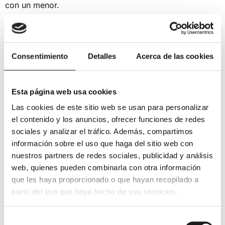
con un menor.
Otros documentos
necesarios para viajar con
Consentimiento
Detalles
Acerca de las cookies
menores
Junto con la autorización del progenitor ausente,
Esta página web usa cookies
existen otros documentos necesarios y recomendados
Las cookies de este sitio web se usan para personalizar
para este tipo de viajes:
el contenido y los anuncios, ofrecer funciones de redes
sociales y analizar el tráfico. Además, compartimos
Documentos de Identificación
información sobre el uso que haga del sitio web con
nuestros partners de redes sociales, publicidad y análisis
En viajes dentro de España, la autorización del
web, quienes pueden combinarla con otra información
progenitor no es obligatoria. Sin embargo, a partir de
que les haya proporcionado o que hayan recopilado a
los
14 años
, el menor debe tener un DNI.
partir del uso que haya hecho de sus servicios.
Para desplazamientos por
Europa y la Zona Schengen
,
es esencial contar con la autorización para viajar con
Selección