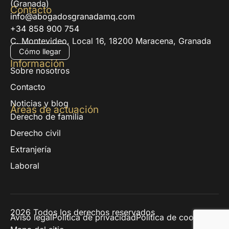
(Granada)
Contacto
info@abogadosgranadamq.com
+34 858 900 754
C. Montevideo, Local 16, 18200 Maracena, Granada
Cómo llegar
Información
Sobre nosotros
Contacto
Noticias y blog
Áreas de actuación
Derecho de familia
Derecho civil
Extranjería
Laboral
2026 Todos los derechos reservados
Aviso legal
Política de privacidad
Política de cookies