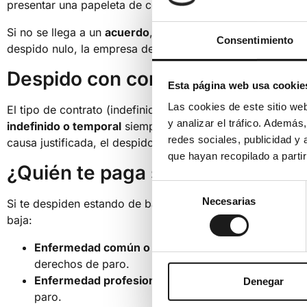
presentar una papeleta de conciliación ante el organismo 
Si no se llega a un
acuerdo
, puedes presentar una
demand
Consentimiento
despido nulo, la empresa deberá readmitirte y pagarte los
Despido con contrato indefinido
Esta página web usa cookie
Las cookies de este sitio we
El tipo de contrato (indefinido o temporal)
no afecta al de
y analizar el tráfico. Ademá
indefinido o temporal
siempre que el despido esté justifi
redes sociales, publicidad y
causa justificada, el despido será nulo.
que hayan recopilado a parti
¿Quién te paga si te despiden e
Selección
Necesarias
Si te despiden estando de baja, recibirás la
prestación p
de
baja:
consentimiento
Enfermedad común o accidente no laboral:
La Segu
derechos de paro.
Enfermedad profesional o accidente laboral:
La mut
Denegar
paro.