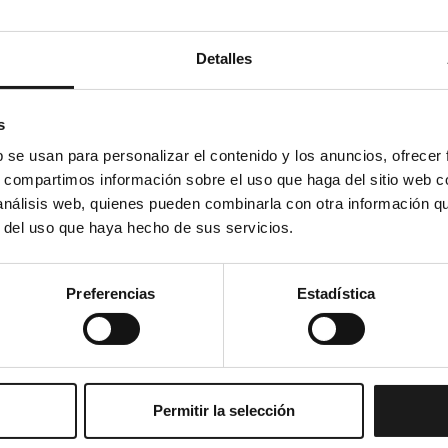
de mediación y arbitraje de tu provincia.
a ante los Juzgados de lo Social
. Si el juez declara el
Detalles
 salarios no percibidos.
 o temporal
s
b se usan para personalizar el contenido y los anuncios, ofrecer
recho del trabajador
. Te pueden despedir con
contrato
s, compartimos información sobre el uso que haga del sitio web 
cado por motivos disciplinarios o objetivos. Si no hay
 análisis web, quienes pueden combinarla con otra información q
r del uso que haya hecho de sus servicios.
stando de baja?
Preferencias
Estadística
or incapacidad temporal
dependiendo de la causa de la
ridad Social pagará la prestación, consumiendo tus
ua pagará la prestación sin consumir tus derechos de
Permitir la selección