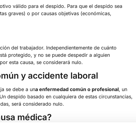
otivo válido para el despido. Para que el despido sea
faltas graves) o por causas objetivas (económicas,
cción del trabajador. Independientemente de cuánto
está protegido, y no se puede despedir a alguien
por esta causa, se considerará nulo.
mún y accidente laboral
aja se debe a un
a enfermedad común o profesional
, un
 Un despido basado en cualquiera de estas circunstancias,
cadas, será considerado nulo.
causa médica?
e
veinte días hábiles para impugnar el despido
. Debes