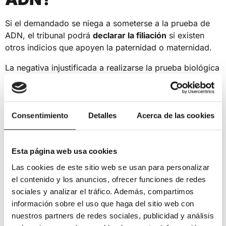
Si el demandado se niega a someterse a la prueba de
ADN, el tribunal podrá
declarar la filiación
si existen
otros indicios que apoyen la paternidad o maternidad.
La negativa injustificada a realizarse la prueba biológica
de paternidad o maternidad permitirá al tribunal declarar
la filiación solicitada, siempre que haya otros indicios
que respalden la paternidad o maternidad y no se haya
obtenido prueba biológica por otros medios.
Consentimiento
Detalles
Acerca de las cookies
(Artículo 767.4 de la Ley de Enjuiciamiento Civil)
Esta página web usa cookies
¿Cuál es el Plazo para
Las cookies de este sitio web se usan para personalizar
Reclamar la Paternidad?
el contenido y los anuncios, ofrecer funciones de redes
sociales y analizar el tráfico. Además, compartimos
En los procedimientos de
reclamación de paternidad
,
información sobre el uso que haga del sitio web con
no existe un plazo máximo para presentar la demanda;
nuestros partners de redes sociales, publicidad y análisis