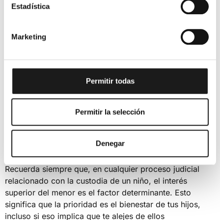
Estadística
los casos de
abuso o maltrato,
tanto
físico como
psicológico
, son límites claros que pueden excluirte de
la crianza de tus hijos, e incluso podrías
ser privado del
Marketing
régimen de visitas
habitual en casos de custodia
monoparental.
Debes tener precaución también con las
adicciones
, no
Permitir todas
solo relacionadas con el consumo de alcohol o drogas.
El abuso de
medicamentos legales para tratar
Permitir la selección
problemas psiquiátricos
, como depresión, ansiedad o
insomnio, puede ser igualmente perjudicial, no solo para
tu salud, sino también para la estabilidad emocional de
Denegar
tus hijos.
Recuerda siempre que, en cualquier proceso judicial
relacionado con la custodia de un niño, el interés
superior del menor es el factor determinante. Esto
significa que la prioridad es el bienestar de tus hijos,
incluso si eso implica que te alejes de ellos