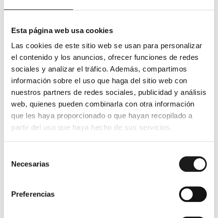
es evidente que muchos padres y madres
manipulan a
sus hijos
, motivados por el miedo a perder su afecto y
Esta página web usa cookies
por un apego poco saludable, descuidando el bienestar
de los menores y priorizando sus propios miedos y
Las cookies de este sitio web se usan para personalizar
carencias.
el contenido y los anuncios, ofrecer funciones de redes
sociales y analizar el tráfico. Además, compartimos
Es esencial tener precaución con este comportamiento,
información sobre el uso que haga del sitio web con
ya que más allá de poner en riesgo la custodia de tus
nuestros partners de redes sociales, publicidad y análisis
hijos, les estás causando un daño considerable.
web, quienes pueden combinarla con otra información
Enseñarles a desconfiar de uno de los pilares
que les haya proporcionado o que hayan recopilado a
fundamentales de sus vidas implica enseñarles a
partir del uso que haya hecho de sus servicios.
desconfiar del mundo entero.
5. Si perpetras acciones
Selección
Necesarias
de
abusivas o violentas
consentimiento
Si no tienes las habilidades necesarias para criar a tu
Preferencias
hijo de manera saludable, es probable que un juez
decida que no debes tener su custodia. Lógicamente,