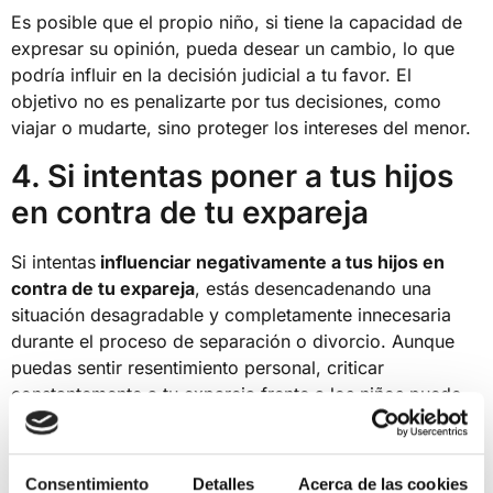
Es posible que el propio niño, si tiene la capacidad de
expresar su opinión, pueda desear un cambio, lo que
podría influir en la decisión judicial a tu favor. El
objetivo no es penalizarte por tus decisiones, como
viajar o mudarte, sino proteger los intereses del menor.
4. Si intentas poner a tus hijos
en contra de tu expareja
Si intentas
influenciar negativamente a tus hijos en
contra de tu expareja
, estás desencadenando una
situación desagradable y completamente innecesaria
durante el proceso de separación o divorcio. Aunque
puedas sentir resentimiento personal, criticar
constantemente a tu expareja frente a los niños puede
provocar lo que se conoce como
síndrome de
alienación parental
.
Consentimiento
Detalles
Acerca de las cookies
Aunque este concepto sea controversial en psicología,